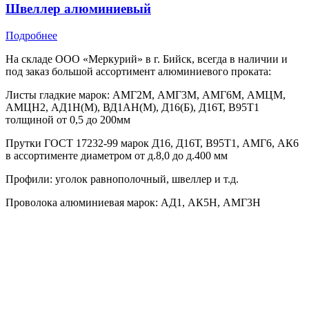
Швеллер алюминиевый
Подробнее
На складе ООО «Меркурий» в г. Бийск, всегда в наличии и
под заказ большой ассортимент алюминиевого проката:
Листы гладкие марок: АМГ2М, АМГ3М, АМГ6М, АМЦМ,
АМЦН2, АД1Н(М), ВД1АН(М), Д16(Б), Д16Т, В95Т1
толщиной от 0,5 до 200мм
Прутки ГОСТ 17232-99 марок Д16, Д16Т, В95Т1, АМГ6, АК6
в ассортименте диаметром от д.8,0 до д.400 мм
Профили: уголок равнополочный, швеллер и т.д.
Проволока алюминиевая марок: АД1, АК5Н, АМГ3Н